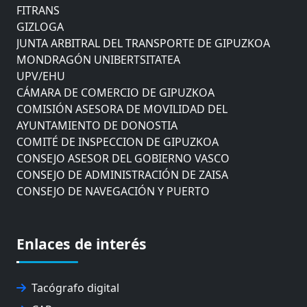
FITRANS
GIZLOGA
JUNTA ARBITRAL DEL TRANSPORTE DE GIPUZKOA
MONDRAGÓN UNIBERTSITATEA
UPV/EHU
CÁMARA DE COMERCIO DE GIPUZKOA
COMISIÓN ASESORA DE MOVILIDAD DEL
AYUNTAMIENTO DE DONOSTIA
COMITÉ DE INSPECCION DE GIPUZKOA
CONSEJO ASESOR DEL GOBIERNO VASCO
CONSEJO DE ADMINISTRACIÓN DE ZAISA
CONSEJO DE NAVEGACIÓN Y PUERTO
EUROPEAN ROAD HAULERS ASSOCIATION (UETR)
EUSKO IKASKUNTZA
EXPOLOGÍSTICA
Enlaces de interés
FEVATRANS (FEDERACIÓN VASCA DE TRANSPORTES)
FITRANS
GIZLOGA
Tacógrafo digital
JUNTA ARBITRAL DEL TRANSPORTE DE GIPUZKOA