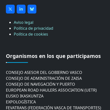
Aviso legal
Política de privacidad
Política de cookies
CÁMARA DE COMERCIO DE GIPUZKOA
COMISIÓN ASESORA DE MOVILIDAD DEL
Organismos en los que participamos
AYUNTAMIENTO DE DONOSTIA
COMITÉ DE INSPECCION DE GIPUZKOA
CONSEJO ASESOR DEL GOBIERNO VASCO
CONSEJO DE ADMINISTRACIÓN DE ZAISA
CONSEJO DE NAVEGACIÓN Y PUERTO
EUROPEAN ROAD HAULERS ASSOCIATION (UETR)
EUSKO IKASKUNTZA
EXPOLOGÍSTICA
FEVATRANS (FEDERACIÓN VASCA DE TRANSPORTES)