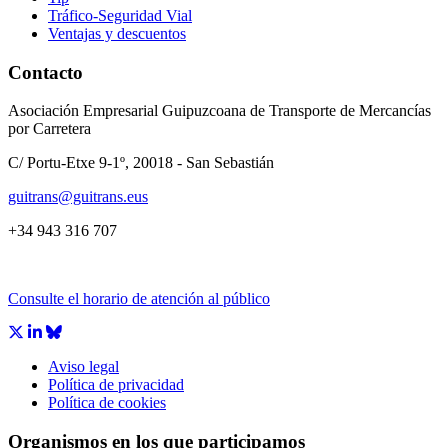
Tráfico-Seguridad Vial
Ventajas y descuentos
Contacto
Asociación Empresarial Guipuzcoana de Transporte de Mercancías
por Carretera
C/ Portu-Etxe 9-1º, 20018 - San Sebastián
guitrans@guitrans.eus
+34 943 316 707
Consulte el horario de atención al público
Aviso legal
Política de privacidad
CÁMARA DE COMERCIO DE GIPUZKOA
Política de cookies
COMISIÓN ASESORA DE MOVILIDAD DEL
AYUNTAMIENTO DE DONOSTIA
Organismos en los que participamos
COMITÉ DE INSPECCION DE GIPUZKOA