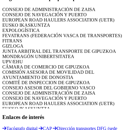
CONSEJO ASESOR DEL GOBIERNO VASCO
CONSEJO DE ADMINISTRACIÓN DE ZAISA
CONSEJO DE NAVEGACIÓN Y PUERTO
EUROPEAN ROAD HAULERS ASSOCIATION (UETR)
EUSKO IKASKUNTZA
EXPOLOGÍSTICA
FEVATRANS (FEDERACIÓN VASCA DE TRANSPORTES)
FITRANS
GIZLOGA
JUNTA ARBITRAL DEL TRANSPORTE DE GIPUZKOA
MONDRAGÓN UNIBERTSITATEA
UPV/EHU
CÁMARA DE COMERCIO DE GIPUZKOA
COMISIÓN ASESORA DE MOVILIDAD DEL
AYUNTAMIENTO DE DONOSTIA
COMITÉ DE INSPECCION DE GIPUZKOA
CONSEJO ASESOR DEL GOBIERNO VASCO
CONSEJO DE ADMINISTRACIÓN DE ZAISA
CONSEJO DE NAVEGACIÓN Y PUERTO
EUROPEAN ROAD HAULERS ASSOCIATION (UETR)
EUSKO IKASKUNTZA
EXPOLOGÍSTICA
Enlaces de interés
FEVATRANS (FEDERACIÓN VASCA DE TRANSPORTES)
FITRANS
GIZLOGA
Tacógrafo digital
CAP
Dirección transportes DFG (sede