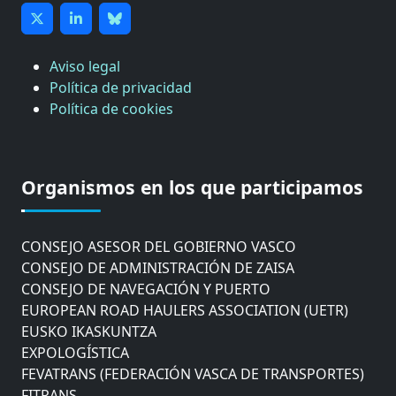
Aviso legal
Política de privacidad
Política de cookies
CÁMARA DE COMERCIO DE GIPUZKOA
COMISIÓN ASESORA DE MOVILIDAD DEL
Organismos en los que participamos
AYUNTAMIENTO DE DONOSTIA
COMITÉ DE INSPECCION DE GIPUZKOA
CONSEJO ASESOR DEL GOBIERNO VASCO
CONSEJO DE ADMINISTRACIÓN DE ZAISA
CONSEJO DE NAVEGACIÓN Y PUERTO
EUROPEAN ROAD HAULERS ASSOCIATION (UETR)
EUSKO IKASKUNTZA
EXPOLOGÍSTICA
FEVATRANS (FEDERACIÓN VASCA DE TRANSPORTES)
FITRANS