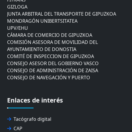
GIZLOGA
JUNTA ARBITRAL DEL TRANSPORTE DE GIPUZKOA
MONDRAGÓN UNIBERTSITATEA
UPV/EHU
CÁMARA DE COMERCIO DE GIPUZKOA
COMISIÓN ASESORA DE MOVILIDAD DEL
AYUNTAMIENTO DE DONOSTIA
COMITÉ DE INSPECCION DE GIPUZKOA
CONSEJO ASESOR DEL GOBIERNO VASCO
CONSEJO DE ADMINISTRACIÓN DE ZAISA
CONSEJO DE NAVEGACIÓN Y PUERTO
EUROPEAN ROAD HAULERS ASSOCIATION (UETR)
EUSKO IKASKUNTZA
EXPOLOGÍSTICA
Enlaces de interés
FEVATRANS (FEDERACIÓN VASCA DE TRANSPORTES)
FITRANS
GIZLOGA
Tacógrafo digital
JUNTA ARBITRAL DEL TRANSPORTE DE GIPUZKOA
CAP