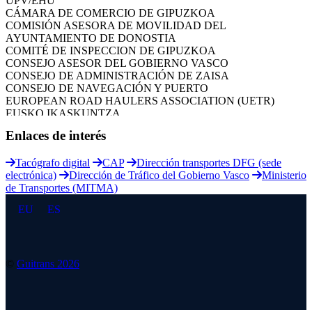
CÁMARA DE COMERCIO DE GIPUZKOA
COMISIÓN ASESORA DE MOVILIDAD DEL
AYUNTAMIENTO DE DONOSTIA
COMITÉ DE INSPECCION DE GIPUZKOA
CONSEJO ASESOR DEL GOBIERNO VASCO
CONSEJO DE ADMINISTRACIÓN DE ZAISA
CONSEJO DE NAVEGACIÓN Y PUERTO
EUROPEAN ROAD HAULERS ASSOCIATION (UETR)
EUSKO IKASKUNTZA
EXPOLOGÍSTICA
Enlaces de interés
FEVATRANS (FEDERACIÓN VASCA DE TRANSPORTES)
FITRANS
GIZLOGA
Tacógrafo digital
CAP
Dirección transportes DFG (sede
JUNTA ARBITRAL DEL TRANSPORTE DE GIPUZKOA
electrónica)
Dirección de Tráfico del Gobierno Vasco
Ministerio
MONDRAGÓN UNIBERTSITATEA
de Transportes (MITMA)
UPV/EHU
EU
ES
©
Guitrans 2026