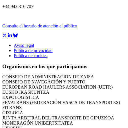
+34 943 316 707
Consulte el horario de atención al público
Aviso legal
CÁMARA DE COMERCIO DE GIPUZKOA
Política de privacidad
COMISIÓN ASESORA DE MOVILIDAD DEL
Política de cookies
AYUNTAMIENTO DE DONOSTIA
COMITÉ DE INSPECCION DE GIPUZKOA
Organismos en los que participamos
CONSEJO ASESOR DEL GOBIERNO VASCO
CONSEJO DE ADMINISTRACIÓN DE ZAISA
CONSEJO DE NAVEGACIÓN Y PUERTO
EUROPEAN ROAD HAULERS ASSOCIATION (UETR)
EUSKO IKASKUNTZA
EXPOLOGÍSTICA
FEVATRANS (FEDERACIÓN VASCA DE TRANSPORTES)
FITRANS
GIZLOGA
JUNTA ARBITRAL DEL TRANSPORTE DE GIPUZKOA
MONDRAGÓN UNIBERTSITATEA
UPV/EHU