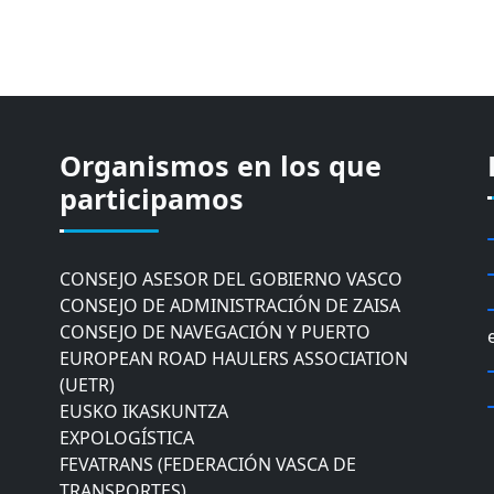
Organismos en los que
CÁMARA DE COMERCIO DE GIPUZKOA
COMISIÓN ASESORA DE MOVILIDAD DEL
participamos
AYUNTAMIENTO DE DONOSTIA
COMITÉ DE INSPECCION DE GIPUZKOA
CONSEJO ASESOR DEL GOBIERNO VASCO
CONSEJO DE ADMINISTRACIÓN DE ZAISA
CONSEJO DE NAVEGACIÓN Y PUERTO
EUROPEAN ROAD HAULERS ASSOCIATION
(UETR)
EUSKO IKASKUNTZA
EXPOLOGÍSTICA
FEVATRANS (FEDERACIÓN VASCA DE
TRANSPORTES)