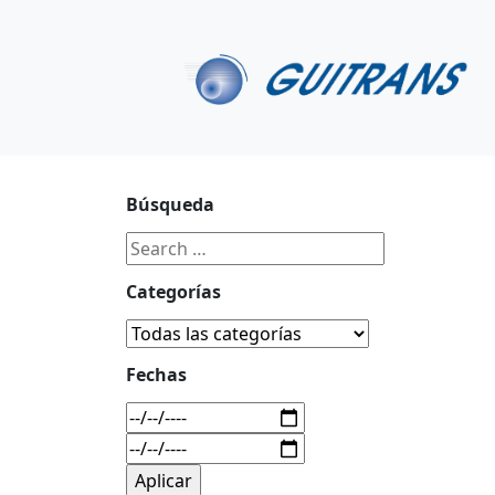
Continuar al contenido principal
C/ Portu-Etxe 9-1º, 20018-San Sebastián
943 31 67 0
Búsqueda
Categorías
Fechas