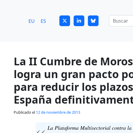
7
guitrans@guitrans.eus
EU
ES
La II Cumbre de Moro
logra un gran pacto po
para reducir los plazo
España definitivamen
Publicado el
12 de noviembre de 2013
La Plataforma Multisectorial contra 