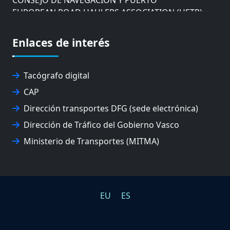
EUROPEAN ROAD HAULERS ASSOCIATION (UETR)
EUSKO IKASKUNTZA
EXPOLOGÍSTICA
Enlaces de interés
FEVATRANS (FEDERACIÓN VASCA DE TRANSPORTES)
FITRANS
GIZLOGA
Tacógrafo digital
JUNTA ARBITRAL DEL TRANSPORTE DE GIPUZKOA
CAP
MONDRAGÓN UNIBERTSITATEA
UPV/EHU
Dirección transportes DFG (sede electrónica)
Dirección de Tráfico del Gobierno Vasco
Ministerio de Transportes (MITMA)
EU
ES