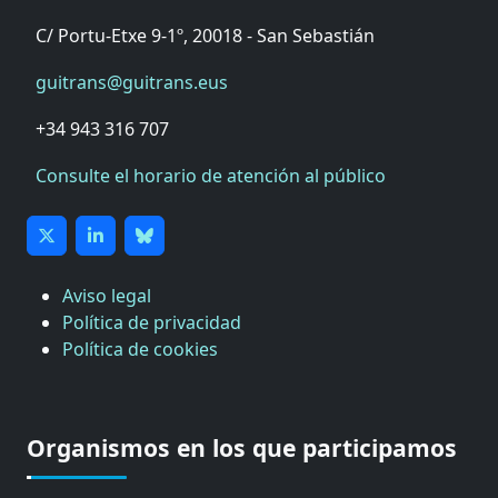
C/ Portu-Etxe 9-1º, 20018 - San Sebastián
guitrans@guitrans.eus
+34 943 316 707
Consulte el horario de atención al público
Aviso legal
Política de privacidad
Política de cookies
CÁMARA DE COMERCIO DE GIPUZKOA
COMISIÓN ASESORA DE MOVILIDAD DEL
Organismos en los que participamos
AYUNTAMIENTO DE DONOSTIA
COMITÉ DE INSPECCION DE GIPUZKOA