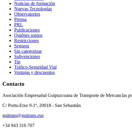
Noticias de formación
Nuevas Tecnologías
Observatorios
Prensa
PRL
Publicaciones
Quiénes somos
Restricciones
Seguros
Sin categorizar
Subvenciones
Tip
Tráfico-Seguridad Vial
Ventajas y descuentos
Contacto
Asociación Empresarial Guipuzcoana de Transporte de Mercancías po
C/ Portu-Etxe 9-1º, 20018 - San Sebastián
guitrans@guitrans.eus
+34 943 316 707