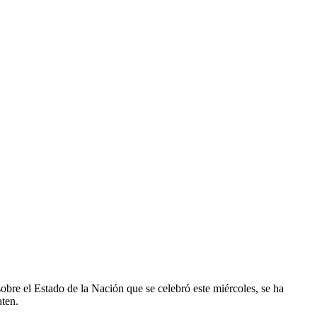
Usted está en:
Página de inicio
Noticias
anera indefinida
obre el Estado de la Nación que se celebró este miércoles, se ha
aten.