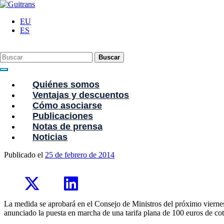
Continuar al contenido principal
C/ Portu-Etxe 9-1º, 20018-San Sebastián
943 31 67 07
guitrans@guitrans.
EU
ES
Buscar
Quiénes somos
Ventajas y descuentos
Cómo asociarse
Publicaciones
Notas de prensa
Tarifa plana de 100 euros para las empres
Noticias
Publicado el
25 de febrero de 2014
La medida se aprobará en el Consejo de Ministros del próximo viernes 
anunciado la puesta en marcha de una tarifa plana de 100 euros de cot