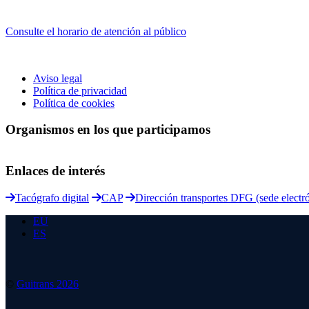
Consulte el horario de atención al público
Aviso legal
Política de privacidad
Política de cookies
Organismos en los que participamos
Enlaces de interés
Tacógrafo digital
CAP
Dirección transportes DFG (sede electr
EU
ES
©
Guitrans 2026