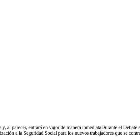
eus
as que contraten a nuevos trabajadores de m
y, al parecer, entrará en vigor de manera inmediataDurante el Debate s
ización a la Seguridad Social para los nuevos trabajadores que se contr