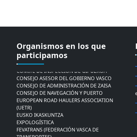
Organismos en los que
CÁMARA DE COMERCIO DE GIPUZKOA
participamos
COMISIÓN ASESORA DE MOVILIDAD DEL
AYUNTAMIENTO DE DONOSTIA
COMITÉ DE INSPECCION DE GIPUZKOA
CONSEJO ASESOR DEL GOBIERNO VASCO
CONSEJO DE ADMINISTRACIÓN DE ZAISA
CONSEJO DE NAVEGACIÓN Y PUERTO
EUROPEAN ROAD HAULERS ASSOCIATION
(UETR)
EUSKO IKASKUNTZA
EXPOLOGÍSTICA
FEVATRANS (FEDERACIÓN VASCA DE
TRANSPORTES)