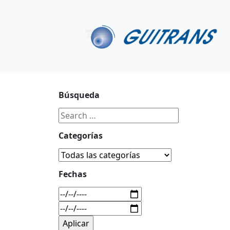
Continuar al contenido principal
C/ Portu-Etxe 9-1º, 20018-San Sebastián
943 31 67 0
Búsqueda
Categorías
Fechas