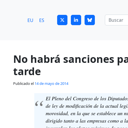
7
guitrans@guitrans.eus
EU
ES
No habrá sanciones p
tarde
Publicado el
14 de mayo de 2014
El Pleno del Congreso de los Diputados
de ley de modificación de la actual legi
morosidad, en la que se establece un 
dirigido tanto a las empresas como a l
incumplan los plazos máximos de pagos