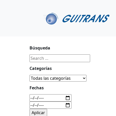
Continuar al contenido principal
C/ Portu-Etxe 9-1º, 20018-San Sebastián
943 31 67 0
Búsqueda
Categorías
Fechas