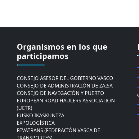
Organismos en los que
CÁMARA DE COMERCIO DE GIPUZKOA
COMISIÓN ASESORA DE MOVILIDAD DEL
participamos
AYUNTAMIENTO DE DONOSTIA
COMITÉ DE INSPECCION DE GIPUZKOA
CONSEJO ASESOR DEL GOBIERNO VASCO
CONSEJO DE ADMINISTRACIÓN DE ZAISA
CONSEJO DE NAVEGACIÓN Y PUERTO
EUROPEAN ROAD HAULERS ASSOCIATION
(UETR)
EUSKO IKASKUNTZA
EXPOLOGÍSTICA
FEVATRANS (FEDERACIÓN VASCA DE
TRANSPORTES)