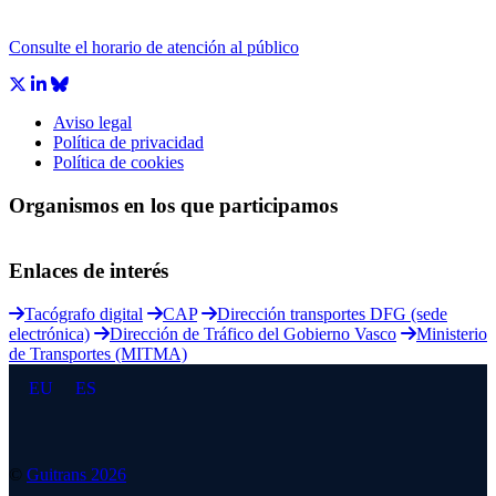
Consulte el horario de atención al público
Aviso legal
Política de privacidad
Política de cookies
Organismos en los que participamos
Enlaces de interés
Tacógrafo digital
CAP
Dirección transportes DFG (sede
electrónica)
Dirección de Tráfico del Gobierno Vasco
Ministerio
de Transportes (MITMA)
EU
ES
©
Guitrans 2026