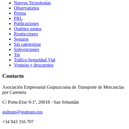
Nuevas Tecnologías
Observatorios
Prensa
PRL
Publicaciones
Quiénes somos
Restricciones
Seguros
Sin categorizar
Subvenciones
Tip
Tráfico-Seguridad Vial
Ventajas y descuentos
Contacto
Asociación Empresarial Guipuzcoana de Transporte de Mercancías
por Carretera
C/ Portu-Etxe 9-1º, 20018 - San Sebastián
guitrans@guitrans.eus
+34 943 316 707