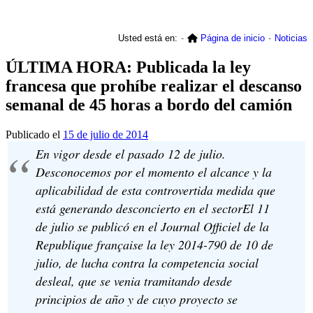
Usted está en:
Página de inicio
Noticias
ÚLTIMA HORA: Publicada la ley
francesa que prohíbe realizar el descanso
semanal de 45 horas a bordo del camión
Publicado el
15 de julio de 2014
En vigor desde el pasado 12 de julio.
Desconocemos por el momento el alcance y la
aplicabilidad de esta controvertida medida que
está generando desconcierto en el sectorEl 11
de julio se publicó en el Journal Officiel de la
Republique française la ley 2014-790 de 10 de
julio, de lucha contra la competencia social
desleal, que se venia tramitando desde
principios de año y de cuyo proyecto se