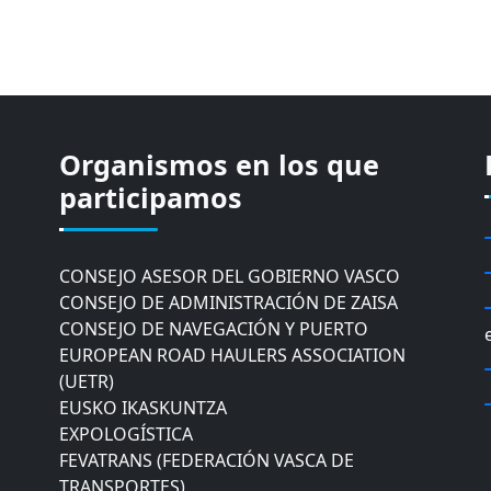
Organismos en los que
CÁMARA DE COMERCIO DE GIPUZKOA
COMISIÓN ASESORA DE MOVILIDAD DEL
participamos
AYUNTAMIENTO DE DONOSTIA
COMITÉ DE INSPECCION DE GIPUZKOA
CONSEJO ASESOR DEL GOBIERNO VASCO
CONSEJO DE ADMINISTRACIÓN DE ZAISA
CONSEJO DE NAVEGACIÓN Y PUERTO
EUROPEAN ROAD HAULERS ASSOCIATION
(UETR)
EUSKO IKASKUNTZA
EXPOLOGÍSTICA
FEVATRANS (FEDERACIÓN VASCA DE
TRANSPORTES)