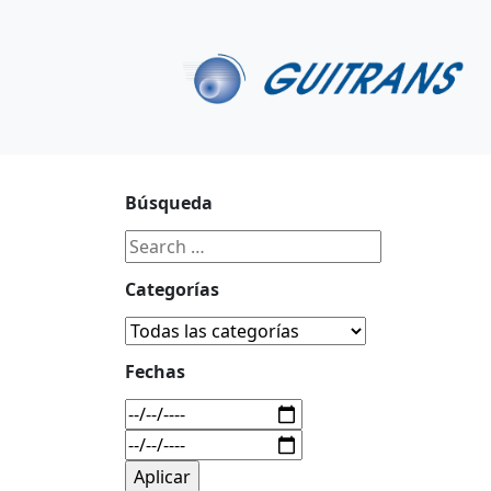
Continuar al contenido principal
C/ Portu-Etxe 9-1º, 20018-San Sebastián
943 31 67 0
Búsqueda
Categorías
Fechas