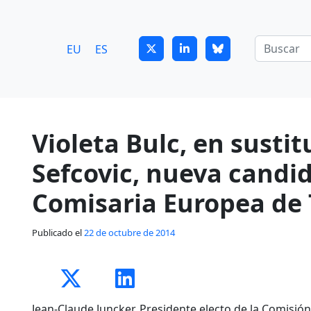
7
guitrans@guitrans.eus
EU
ES
Violeta Bulc, en susti
Sefcovic, nueva candi
Comisaria Europea de 
Publicado el
22 de octubre de 2014
Jean-Claude Juncker, Presidente electo de la Comisió