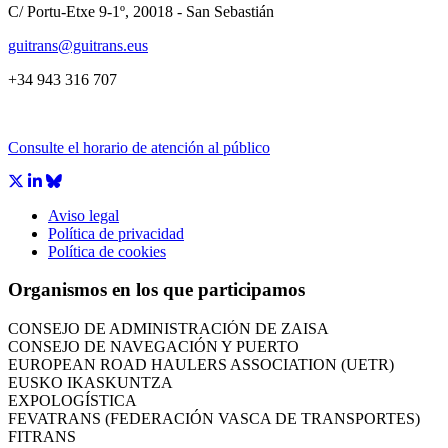
C/ Portu-Etxe 9-1º, 20018 - San Sebastián
guitrans@guitrans.eus
+34 943 316 707
Consulte el horario de atención al público
Aviso legal
Política de privacidad
CÁMARA DE COMERCIO DE GIPUZKOA
Política de cookies
COMISIÓN ASESORA DE MOVILIDAD DEL
AYUNTAMIENTO DE DONOSTIA
Organismos en los que participamos
COMITÉ DE INSPECCION DE GIPUZKOA
CONSEJO ASESOR DEL GOBIERNO VASCO
CONSEJO DE ADMINISTRACIÓN DE ZAISA
CONSEJO DE NAVEGACIÓN Y PUERTO
EUROPEAN ROAD HAULERS ASSOCIATION (UETR)
EUSKO IKASKUNTZA
EXPOLOGÍSTICA
FEVATRANS (FEDERACIÓN VASCA DE TRANSPORTES)
FITRANS