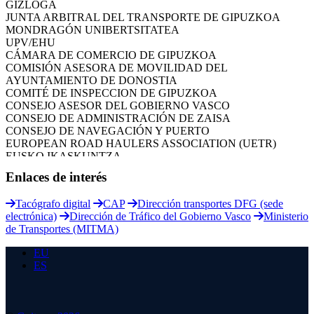
GIZLOGA
JUNTA ARBITRAL DEL TRANSPORTE DE GIPUZKOA
MONDRAGÓN UNIBERTSITATEA
UPV/EHU
CÁMARA DE COMERCIO DE GIPUZKOA
COMISIÓN ASESORA DE MOVILIDAD DEL
AYUNTAMIENTO DE DONOSTIA
COMITÉ DE INSPECCION DE GIPUZKOA
CONSEJO ASESOR DEL GOBIERNO VASCO
CONSEJO DE ADMINISTRACIÓN DE ZAISA
CONSEJO DE NAVEGACIÓN Y PUERTO
EUROPEAN ROAD HAULERS ASSOCIATION (UETR)
EUSKO IKASKUNTZA
EXPOLOGÍSTICA
Enlaces de interés
FEVATRANS (FEDERACIÓN VASCA DE TRANSPORTES)
FITRANS
GIZLOGA
Tacógrafo digital
CAP
Dirección transportes DFG (sede
JUNTA ARBITRAL DEL TRANSPORTE DE GIPUZKOA
electrónica)
Dirección de Tráfico del Gobierno Vasco
Ministerio
MONDRAGÓN UNIBERTSITATEA
de Transportes (MITMA)
UPV/EHU
EU
ES