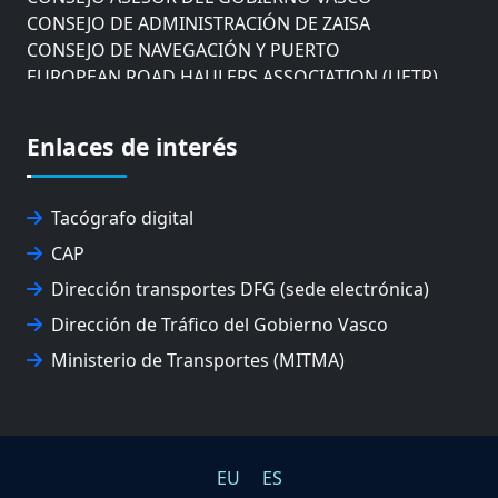
CONSEJO DE ADMINISTRACIÓN DE ZAISA
CONSEJO DE NAVEGACIÓN Y PUERTO
EUROPEAN ROAD HAULERS ASSOCIATION (UETR)
EUSKO IKASKUNTZA
EXPOLOGÍSTICA
Enlaces de interés
FEVATRANS (FEDERACIÓN VASCA DE TRANSPORTES)
FITRANS
GIZLOGA
Tacógrafo digital
JUNTA ARBITRAL DEL TRANSPORTE DE GIPUZKOA
CAP
MONDRAGÓN UNIBERTSITATEA
UPV/EHU
Dirección transportes DFG (sede electrónica)
Dirección de Tráfico del Gobierno Vasco
Ministerio de Transportes (MITMA)
EU
ES