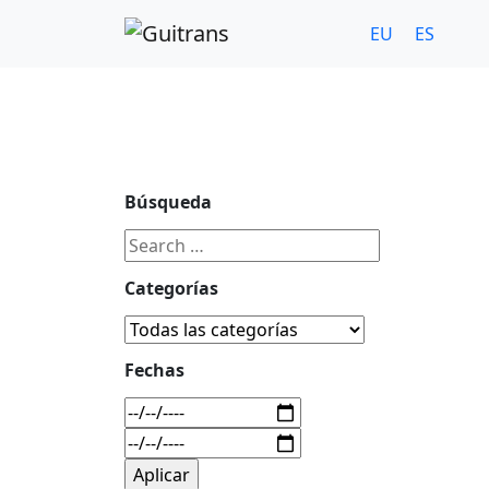
Continuar al contenido principal
C/ Portu-Etxe 9-1º, 20018-San Sebastián
943 31 67 0
EU
ES
Búsqueda
Categorías
Fechas