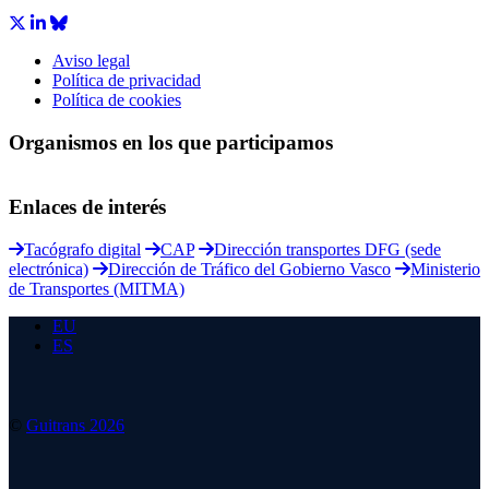
Aviso legal
Política de privacidad
Política de cookies
Organismos en los que participamos
Enlaces de interés
Tacógrafo digital
CAP
Dirección transportes DFG (sede
electrónica)
Dirección de Tráfico del Gobierno Vasco
Ministerio
de Transportes (MITMA)
EU
ES
©
Guitrans 2026