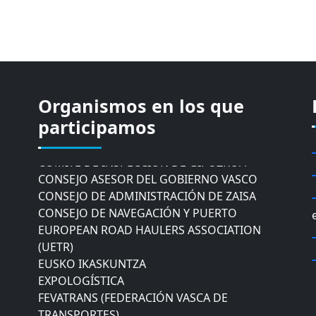
Organismos en los que
CÁMARA DE COMERCIO DE GIPUZKOA
COMISIÓN ASESORA DE MOVILIDAD DEL
participamos
AYUNTAMIENTO DE DONOSTIA
COMITÉ DE INSPECCION DE GIPUZKOA
CONSEJO ASESOR DEL GOBIERNO VASCO
CONSEJO DE ADMINISTRACIÓN DE ZAISA
CONSEJO DE NAVEGACIÓN Y PUERTO
EUROPEAN ROAD HAULERS ASSOCIATION
(UETR)
EUSKO IKASKUNTZA
EXPOLOGÍSTICA
FEVATRANS (FEDERACIÓN VASCA DE
TRANSPORTES)