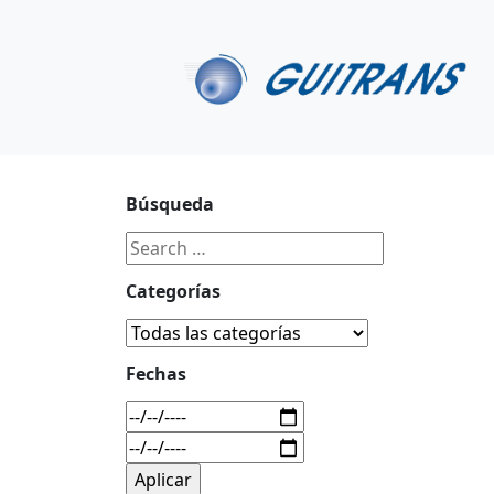
Continuar al contenido principal
C/ Portu-Etxe 9-1º, 20018-San Sebastián
943 31 67 0
Búsqueda
Categorías
Fechas