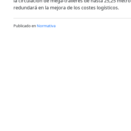
la circulación de mega-tráileres de hasta 25,25 metr
redundará en la mejora de los costes logísticos.
Publicado en
Normativa