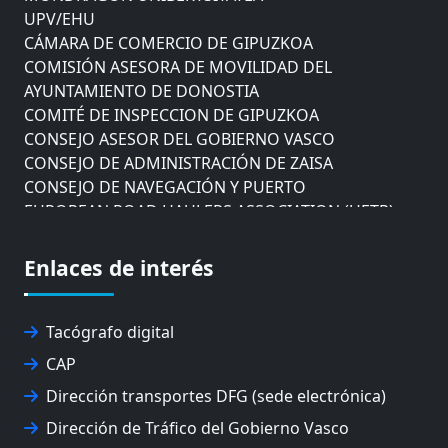
UPV/EHU
CÁMARA DE COMERCIO DE GIPUZKOA
COMISIÓN ASESORA DE MOVILIDAD DEL
AYUNTAMIENTO DE DONOSTIA
COMITÉ DE INSPECCION DE GIPUZKOA
CONSEJO ASESOR DEL GOBIERNO VASCO
CONSEJO DE ADMINISTRACIÓN DE ZAISA
CONSEJO DE NAVEGACIÓN Y PUERTO
EUROPEAN ROAD HAULERS ASSOCIATION (UETR)
EUSKO IKASKUNTZA
EXPOLOGÍSTICA
Enlaces de interés
FEVATRANS (FEDERACIÓN VASCA DE TRANSPORTES)
FITRANS
GIZLOGA
Tacógrafo digital
JUNTA ARBITRAL DEL TRANSPORTE DE GIPUZKOA
CAP
MONDRAGÓN UNIBERTSITATEA
Dirección transportes DFG (sede electrónica)
UPV/EHU
Dirección de Tráfico del Gobierno Vasco