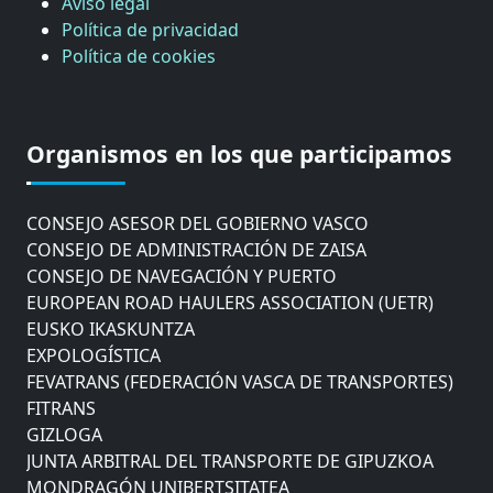
Aviso legal
Política de privacidad
Política de cookies
CÁMARA DE COMERCIO DE GIPUZKOA
COMISIÓN ASESORA DE MOVILIDAD DEL
Organismos en los que participamos
AYUNTAMIENTO DE DONOSTIA
COMITÉ DE INSPECCION DE GIPUZKOA
CONSEJO ASESOR DEL GOBIERNO VASCO
CONSEJO DE ADMINISTRACIÓN DE ZAISA
CONSEJO DE NAVEGACIÓN Y PUERTO
EUROPEAN ROAD HAULERS ASSOCIATION (UETR)
EUSKO IKASKUNTZA
EXPOLOGÍSTICA
FEVATRANS (FEDERACIÓN VASCA DE TRANSPORTES)
FITRANS
GIZLOGA
JUNTA ARBITRAL DEL TRANSPORTE DE GIPUZKOA
MONDRAGÓN UNIBERTSITATEA