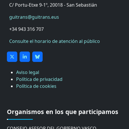
C/ Portu-Etxe 9-1º, 20018 - San Sebastián
guitrans@guitrans.eus
+34 943 316 707
Consulte el horario de atención al público
Aviso legal
Política de privacidad
Política de cookies
CÁMARA DE COMERCIO DE GIPUZKOA
COMISIÓN ASESORA DE MOVILIDAD DEL
Organismos en los que participamos
AYUNTAMIENTO DE DONOSTIA
COMITÉ DE INSPECCION DE GIPUZKOA
CONSEJO ASESOR DEL GOBIERNO VASCO