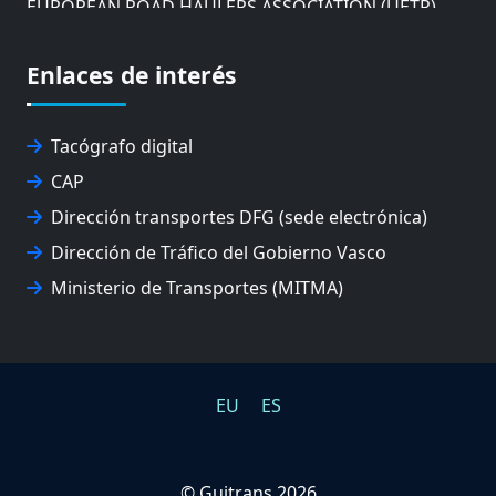
EUSKO IKASKUNTZA
EXPOLOGÍSTICA
Enlaces de interés
FEVATRANS (FEDERACIÓN VASCA DE TRANSPORTES)
FITRANS
GIZLOGA
Tacógrafo digital
JUNTA ARBITRAL DEL TRANSPORTE DE GIPUZKOA
CAP
MONDRAGÓN UNIBERTSITATEA
UPV/EHU
Dirección transportes DFG (sede electrónica)
Dirección de Tráfico del Gobierno Vasco
Ministerio de Transportes (MITMA)
EU
ES
©
Guitrans 2026