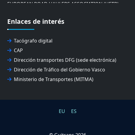
EUROPEAN ROAD HAULERS ASSOCIATION (UETR)
EUSKO IKASKUNTZA
EXPOLOGÍSTICA
Enlaces de interés
FEVATRANS (FEDERACIÓN VASCA DE TRANSPORTES)
FITRANS
GIZLOGA
Tacógrafo digital
JUNTA ARBITRAL DEL TRANSPORTE DE GIPUZKOA
CAP
MONDRAGÓN UNIBERTSITATEA
Dirección transportes DFG (sede electrónica)
UPV/EHU
Dirección de Tráfico del Gobierno Vasco
Ministerio de Transportes (MITMA)
EU
ES