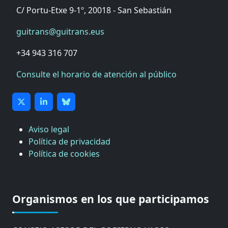
C/ Portu-Etxe 9-1º, 20018 - San Sebastián
guitrans@guitrans.eus
+34 943 316 707
Consulte el horario de atención al público
Aviso legal
Política de privacidad
Política de cookies
CÁMARA DE COMERCIO DE GIPUZKOA
COMISIÓN ASESORA DE MOVILIDAD DEL
Organismos en los que participamos
AYUNTAMIENTO DE DONOSTIA
COMITÉ DE INSPECCION DE GIPUZKOA
CONSEJO ASESOR DEL GOBIERNO VASCO