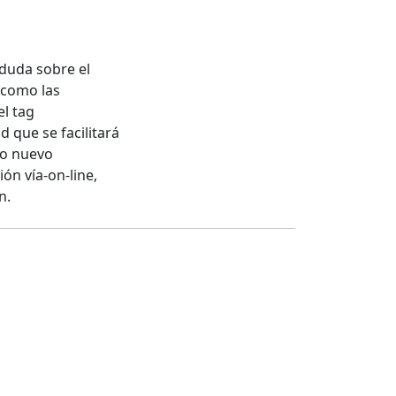
 duda sobre el
í como las
el tag
que se facilitará
o o nuevo
ón vía-on-line,
n.