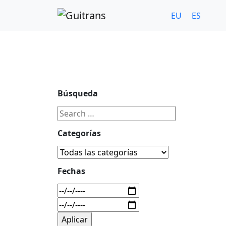
Continuar al contenido principal
C/ Portu-Etxe 9-1º, 20018-San Sebastián
943 31 67 0
EU
ES
Búsqueda
Categorías
Fechas