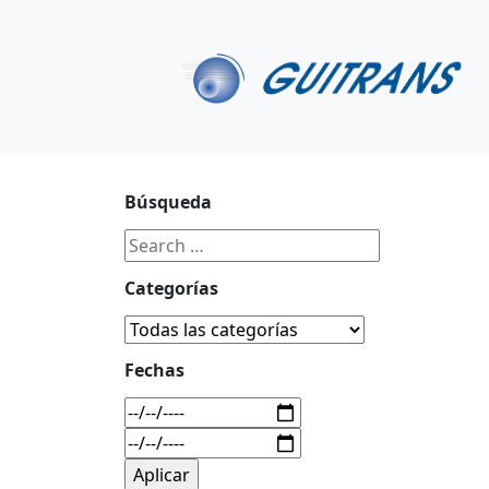
Continuar al contenido principal
C/ Portu-Etxe 9-1º, 20018-San Sebastián
943 31 67 0
Búsqueda
Categorías
Fechas