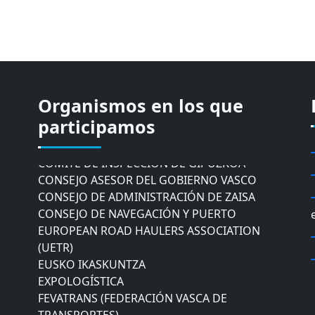
Organismos en los que
CÁMARA DE COMERCIO DE GIPUZKOA
participamos
COMISIÓN ASESORA DE MOVILIDAD DEL
AYUNTAMIENTO DE DONOSTIA
COMITÉ DE INSPECCION DE GIPUZKOA
CONSEJO ASESOR DEL GOBIERNO VASCO
CONSEJO DE ADMINISTRACIÓN DE ZAISA
CONSEJO DE NAVEGACIÓN Y PUERTO
EUROPEAN ROAD HAULERS ASSOCIATION
(UETR)
EUSKO IKASKUNTZA
EXPOLOGÍSTICA
FEVATRANS (FEDERACIÓN VASCA DE
TRANSPORTES)