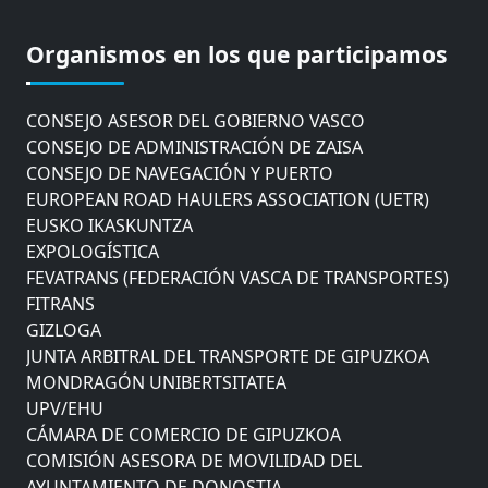
CÁMARA DE COMERCIO DE GIPUZKOA
COMISIÓN ASESORA DE MOVILIDAD DEL
Organismos en los que participamos
AYUNTAMIENTO DE DONOSTIA
COMITÉ DE INSPECCION DE GIPUZKOA
CONSEJO ASESOR DEL GOBIERNO VASCO
CONSEJO DE ADMINISTRACIÓN DE ZAISA
CONSEJO DE NAVEGACIÓN Y PUERTO
EUROPEAN ROAD HAULERS ASSOCIATION (UETR)
EUSKO IKASKUNTZA
EXPOLOGÍSTICA
FEVATRANS (FEDERACIÓN VASCA DE TRANSPORTES)
FITRANS
GIZLOGA
JUNTA ARBITRAL DEL TRANSPORTE DE GIPUZKOA
MONDRAGÓN UNIBERTSITATEA
UPV/EHU
CÁMARA DE COMERCIO DE GIPUZKOA
COMISIÓN ASESORA DE MOVILIDAD DEL
AYUNTAMIENTO DE DONOSTIA