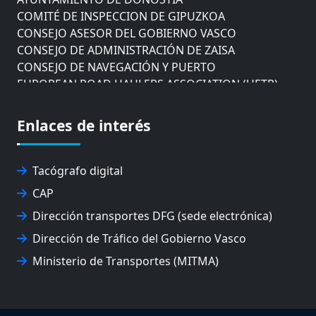
COMITÉ DE INSPECCION DE GIPUZKOA
CONSEJO ASESOR DEL GOBIERNO VASCO
CONSEJO DE ADMINISTRACIÓN DE ZAISA
CONSEJO DE NAVEGACIÓN Y PUERTO
EUROPEAN ROAD HAULERS ASSOCIATION (UETR)
EUSKO IKASKUNTZA
EXPOLOGÍSTICA
Enlaces de interés
FEVATRANS (FEDERACIÓN VASCA DE TRANSPORTES)
FITRANS
GIZLOGA
Tacógrafo digital
JUNTA ARBITRAL DEL TRANSPORTE DE GIPUZKOA
CAP
MONDRAGÓN UNIBERTSITATEA
UPV/EHU
Dirección transportes DFG (sede electrónica)
Dirección de Tráfico del Gobierno Vasco
Ministerio de Transportes (MITMA)