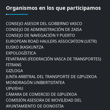
COMISIÓN ASESORA DE MOVILIDAD DEL
Organismos en los que participamos
AYUNTAMIENTO DE DONOSTIA
COMITÉ DE INSPECCION DE GIPUZKOA
CONSEJO ASESOR DEL GOBIERNO VASCO
CONSEJO DE ADMINISTRACIÓN DE ZAISA
CONSEJO DE NAVEGACIÓN Y PUERTO
EUROPEAN ROAD HAULERS ASSOCIATION (UETR)
EUSKO IKASKUNTZA
EXPOLOGÍSTICA
FEVATRANS (FEDERACIÓN VASCA DE TRANSPORTES)
FITRANS
GIZLOGA
JUNTA ARBITRAL DEL TRANSPORTE DE GIPUZKOA
MONDRAGÓN UNIBERTSITATEA
UPV/EHU
CÁMARA DE COMERCIO DE GIPUZKOA
COMISIÓN ASESORA DE MOVILIDAD DEL
AYUNTAMIENTO DE DONOSTIA