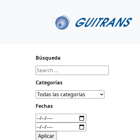
Continuar al contenido principal
C/ Portu-Etxe 9-1º, 20018-San Sebastián
943 31 67 0
Búsqueda
Categorías
Fechas