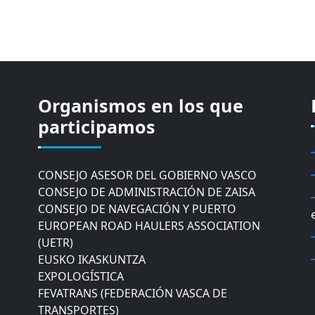
Organismos en los que
CÁMARA DE COMERCIO DE GIPUZKOA
COMISIÓN ASESORA DE MOVILIDAD DEL
participamos
AYUNTAMIENTO DE DONOSTIA
COMITÉ DE INSPECCION DE GIPUZKOA
CONSEJO ASESOR DEL GOBIERNO VASCO
CONSEJO DE ADMINISTRACIÓN DE ZAISA
CONSEJO DE NAVEGACIÓN Y PUERTO
EUROPEAN ROAD HAULERS ASSOCIATION
(UETR)
EUSKO IKASKUNTZA
EXPOLOGÍSTICA
FEVATRANS (FEDERACIÓN VASCA DE
TRANSPORTES)