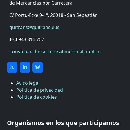
de Mercancías por Carretera
C/ Portu-Etxe 9-1º, 20018 - San Sebastián
guitrans@guitrans.eus
+34 943 316 707
Consulte el horario de atención al público
Aviso legal
Política de privacidad
Política de cookies
CÁMARA DE COMERCIO DE GIPUZKOA
COMISIÓN ASESORA DE MOVILIDAD DEL
Organismos en los que participamos
AYUNTAMIENTO DE DONOSTIA