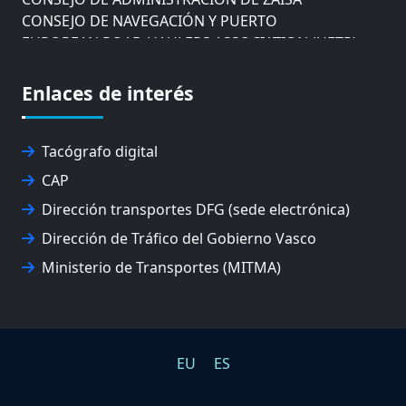
CONSEJO DE NAVEGACIÓN Y PUERTO
EUROPEAN ROAD HAULERS ASSOCIATION (UETR)
EUSKO IKASKUNTZA
EXPOLOGÍSTICA
Enlaces de interés
FEVATRANS (FEDERACIÓN VASCA DE TRANSPORTES)
FITRANS
GIZLOGA
Tacógrafo digital
JUNTA ARBITRAL DEL TRANSPORTE DE GIPUZKOA
CAP
MONDRAGÓN UNIBERTSITATEA
Dirección transportes DFG (sede electrónica)
UPV/EHU
Dirección de Tráfico del Gobierno Vasco
Ministerio de Transportes (MITMA)
EU
ES