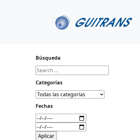
Continuar al contenido principal
C/ Portu-Etxe 9-1º, 20018-San Sebastián
943 31 67 0
Búsqueda
Categorías
Fechas