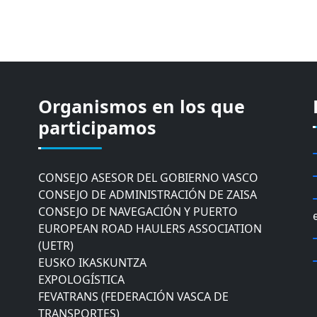
Organismos en los que
CÁMARA DE COMERCIO DE GIPUZKOA
COMISIÓN ASESORA DE MOVILIDAD DEL
participamos
AYUNTAMIENTO DE DONOSTIA
COMITÉ DE INSPECCION DE GIPUZKOA
CONSEJO ASESOR DEL GOBIERNO VASCO
CONSEJO DE ADMINISTRACIÓN DE ZAISA
CONSEJO DE NAVEGACIÓN Y PUERTO
EUROPEAN ROAD HAULERS ASSOCIATION
(UETR)
EUSKO IKASKUNTZA
EXPOLOGÍSTICA
FEVATRANS (FEDERACIÓN VASCA DE
TRANSPORTES)