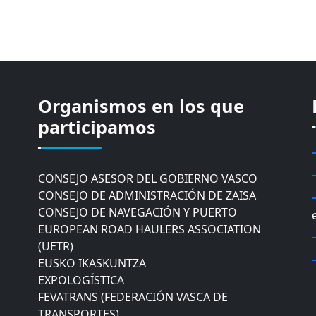
Organismos en los que
CÁMARA DE COMERCIO DE GIPUZKOA
COMISIÓN ASESORA DE MOVILIDAD DEL
participamos
AYUNTAMIENTO DE DONOSTIA
COMITÉ DE INSPECCION DE GIPUZKOA
CONSEJO ASESOR DEL GOBIERNO VASCO
CONSEJO DE ADMINISTRACIÓN DE ZAISA
CONSEJO DE NAVEGACIÓN Y PUERTO
EUROPEAN ROAD HAULERS ASSOCIATION
(UETR)
EUSKO IKASKUNTZA
EXPOLOGÍSTICA
FEVATRANS (FEDERACIÓN VASCA DE
TRANSPORTES)