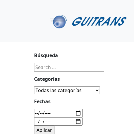
Continuar al contenido principal
C/ Portu-Etxe 9-1º, 20018-San Sebastián
943 31 67 0
Búsqueda
Categorías
Fechas