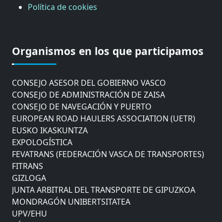
Política de cookies
CÁMARA DE COMERCIO DE GIPUZKOA
COMISIÓN ASESORA DE MOVILIDAD DEL
Organismos en los que participamos
AYUNTAMIENTO DE DONOSTIA
COMITÉ DE INSPECCION DE GIPUZKOA
CONSEJO ASESOR DEL GOBIERNO VASCO
CONSEJO DE ADMINISTRACIÓN DE ZAISA
CONSEJO DE NAVEGACIÓN Y PUERTO
EUROPEAN ROAD HAULERS ASSOCIATION (UETR)
EUSKO IKASKUNTZA
EXPOLOGÍSTICA
FEVATRANS (FEDERACIÓN VASCA DE TRANSPORTES)
FITRANS
GIZLOGA
JUNTA ARBITRAL DEL TRANSPORTE DE GIPUZKOA
MONDRAGÓN UNIBERTSITATEA
UPV/EHU