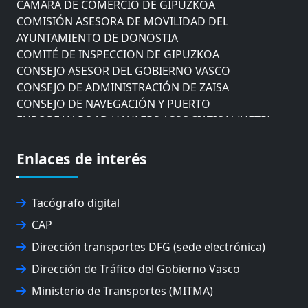
CÁMARA DE COMERCIO DE GIPUZKOA
COMISIÓN ASESORA DE MOVILIDAD DEL
AYUNTAMIENTO DE DONOSTIA
COMITÉ DE INSPECCION DE GIPUZKOA
CONSEJO ASESOR DEL GOBIERNO VASCO
CONSEJO DE ADMINISTRACIÓN DE ZAISA
CONSEJO DE NAVEGACIÓN Y PUERTO
EUROPEAN ROAD HAULERS ASSOCIATION (UETR)
EUSKO IKASKUNTZA
EXPOLOGÍSTICA
Enlaces de interés
FEVATRANS (FEDERACIÓN VASCA DE TRANSPORTES)
FITRANS
GIZLOGA
Tacógrafo digital
JUNTA ARBITRAL DEL TRANSPORTE DE GIPUZKOA
CAP
MONDRAGÓN UNIBERTSITATEA
Dirección transportes DFG (sede electrónica)
UPV/EHU
Dirección de Tráfico del Gobierno Vasco
Ministerio de Transportes (MITMA)