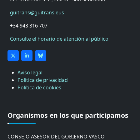
guitrans@guitrans.eus
+34 943 316 707
Consulte el horario de atención al público
Aviso legal
Política de privacidad
Política de cookies
CÁMARA DE COMERCIO DE GIPUZKOA
COMISIÓN ASESORA DE MOVILIDAD DEL
Organismos en los que participamos
AYUNTAMIENTO DE DONOSTIA
COMITÉ DE INSPECCION DE GIPUZKOA
CONSEJO ASESOR DEL GOBIERNO VASCO