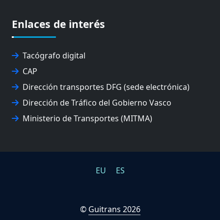
EUSKO IKASKUNTZA
EXPOLOGÍSTICA
Enlaces de interés
FEVATRANS (FEDERACIÓN VASCA DE TRANSPORTES)
FITRANS
GIZLOGA
Tacógrafo digital
JUNTA ARBITRAL DEL TRANSPORTE DE GIPUZKOA
CAP
MONDRAGÓN UNIBERTSITATEA
Dirección transportes DFG (sede electrónica)
UPV/EHU
Dirección de Tráfico del Gobierno Vasco
Ministerio de Transportes (MITMA)
EU
ES
©
Guitrans 2026