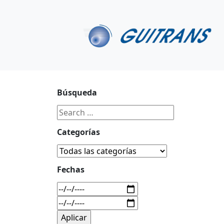
Continuar al contenido principal
C/ Portu-Etxe 9-1º, 20018-San Sebastián
943 31 67 0
Búsqueda
Categorías
Fechas