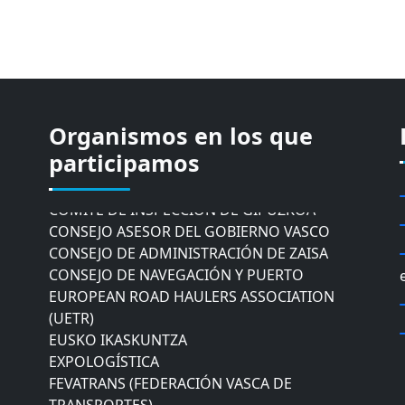
Organismos en los que
CÁMARA DE COMERCIO DE GIPUZKOA
participamos
COMISIÓN ASESORA DE MOVILIDAD DEL
AYUNTAMIENTO DE DONOSTIA
COMITÉ DE INSPECCION DE GIPUZKOA
CONSEJO ASESOR DEL GOBIERNO VASCO
CONSEJO DE ADMINISTRACIÓN DE ZAISA
CONSEJO DE NAVEGACIÓN Y PUERTO
EUROPEAN ROAD HAULERS ASSOCIATION
(UETR)
EUSKO IKASKUNTZA
EXPOLOGÍSTICA
FEVATRANS (FEDERACIÓN VASCA DE
TRANSPORTES)