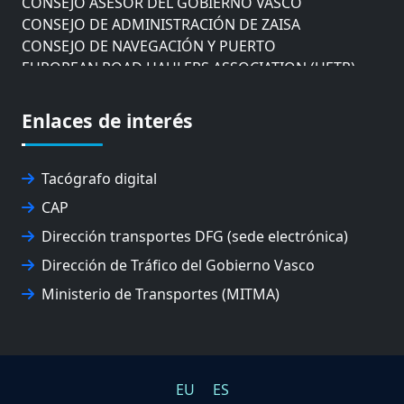
CONSEJO DE ADMINISTRACIÓN DE ZAISA
CONSEJO DE NAVEGACIÓN Y PUERTO
EUROPEAN ROAD HAULERS ASSOCIATION (UETR)
EUSKO IKASKUNTZA
EXPOLOGÍSTICA
Enlaces de interés
FEVATRANS (FEDERACIÓN VASCA DE TRANSPORTES)
FITRANS
GIZLOGA
Tacógrafo digital
JUNTA ARBITRAL DEL TRANSPORTE DE GIPUZKOA
CAP
MONDRAGÓN UNIBERTSITATEA
Dirección transportes DFG (sede electrónica)
UPV/EHU
Dirección de Tráfico del Gobierno Vasco
Ministerio de Transportes (MITMA)
EU
ES