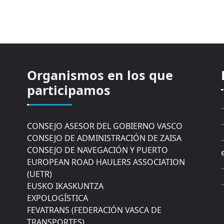
Organismos en los que
CÁMARA DE COMERCIO DE GIPUZKOA
COMISIÓN ASESORA DE MOVILIDAD DEL
participamos
AYUNTAMIENTO DE DONOSTIA
COMITÉ DE INSPECCION DE GIPUZKOA
CONSEJO ASESOR DEL GOBIERNO VASCO
CONSEJO DE ADMINISTRACIÓN DE ZAISA
CONSEJO DE NAVEGACIÓN Y PUERTO
EUROPEAN ROAD HAULERS ASSOCIATION
(UETR)
EUSKO IKASKUNTZA
EXPOLOGÍSTICA
FEVATRANS (FEDERACIÓN VASCA DE
TRANSPORTES)