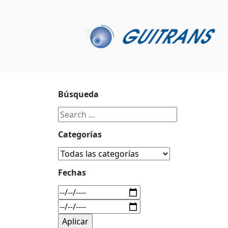
Continuar al contenido principal
C/ Portu-Etxe 9-1º, 20018-San Sebastián
943 31 67 0
Búsqueda
Categorías
Fechas