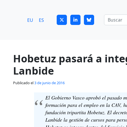
7
guitrans@guitrans.eus
EU
ES
Hobetuz pasará a inte
Lanbide
Publicado el
3 de junio de 2016
El Gobierno Vasco aprobó el pasado ma
formación para el empleo en la CAV, h
fundación tripartita Hobetuz. El decre
Lanbide la gestión de cursos para per
Hobetuz se integre dentro del Servicio