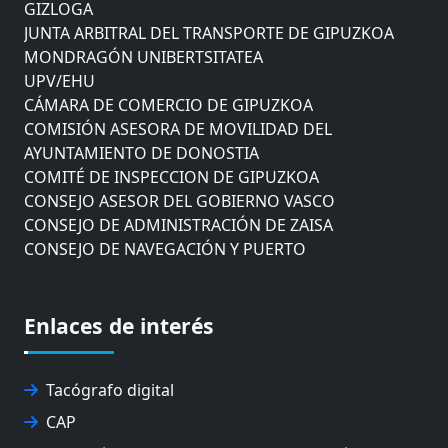
GIZLOGA
JUNTA ARBITRAL DEL TRANSPORTE DE GIPUZKOA
MONDRAGÓN UNIBERTSITATEA
UPV/EHU
CÁMARA DE COMERCIO DE GIPUZKOA
COMISIÓN ASESORA DE MOVILIDAD DEL
AYUNTAMIENTO DE DONOSTIA
COMITÉ DE INSPECCION DE GIPUZKOA
CONSEJO ASESOR DEL GOBIERNO VASCO
CONSEJO DE ADMINISTRACIÓN DE ZAISA
CONSEJO DE NAVEGACIÓN Y PUERTO
EUROPEAN ROAD HAULERS ASSOCIATION (UETR)
EUSKO IKASKUNTZA
EXPOLOGÍSTICA
Enlaces de interés
FEVATRANS (FEDERACIÓN VASCA DE TRANSPORTES)
FITRANS
GIZLOGA
Tacógrafo digital
JUNTA ARBITRAL DEL TRANSPORTE DE GIPUZKOA
CAP
MONDRAGÓN UNIBERTSITATEA