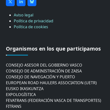
Aviso legal
Política de privacidad
Política de cookies
CÁMARA DE COMERCIO DE GIPUZKOA
COMISIÓN ASESORA DE MOVILIDAD DEL
Organismos en los que participamos
AYUNTAMIENTO DE DONOSTIA
COMITÉ DE INSPECCION DE GIPUZKOA
CONSEJO ASESOR DEL GOBIERNO VASCO
CONSEJO DE ADMINISTRACIÓN DE ZAISA
CONSEJO DE NAVEGACIÓN Y PUERTO
EUROPEAN ROAD HAULERS ASSOCIATION (UETR)
EUSKO IKASKUNTZA
EXPOLOGÍSTICA
FEVATRANS (FEDERACIÓN VASCA DE TRANSPORTES)
FITRANS