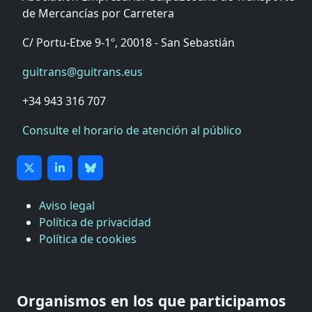
de Mercancías por Carretera
C/ Portu-Etxe 9-1º, 20018 - San Sebastián
guitrans@guitrans.eus
+34 943 316 707
Consulte el horario de atención al público
Aviso legal
Política de privacidad
Política de cookies
CÁMARA DE COMERCIO DE GIPUZKOA
COMISIÓN ASESORA DE MOVILIDAD DEL
Organismos en los que participamos
AYUNTAMIENTO DE DONOSTIA