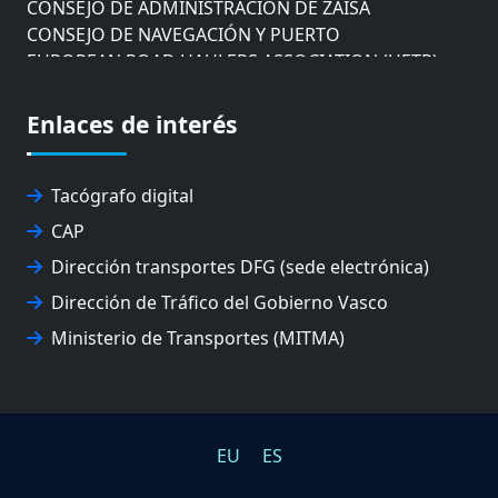
CONSEJO DE ADMINISTRACIÓN DE ZAISA
CONSEJO DE NAVEGACIÓN Y PUERTO
EUROPEAN ROAD HAULERS ASSOCIATION (UETR)
EUSKO IKASKUNTZA
EXPOLOGÍSTICA
Enlaces de interés
FEVATRANS (FEDERACIÓN VASCA DE TRANSPORTES)
FITRANS
GIZLOGA
Tacógrafo digital
JUNTA ARBITRAL DEL TRANSPORTE DE GIPUZKOA
CAP
MONDRAGÓN UNIBERTSITATEA
Dirección transportes DFG (sede electrónica)
UPV/EHU
Dirección de Tráfico del Gobierno Vasco
Ministerio de Transportes (MITMA)
EU
ES