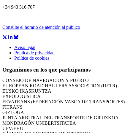
+34 943 316 707
Consulte el horario de atención al público
Aviso legal
CÁMARA DE COMERCIO DE GIPUZKOA
Política de privacidad
COMISIÓN ASESORA DE MOVILIDAD DEL AYUNTAMIENT
Política de cookies
COMITÉ DE INSPECCION DE GIPUZKOA
CONSEJO ASESOR DEL GOBIERNO VASCO
Organismos en los que participamos
CONSEJO DE ADMINISTRACIÓN DE ZAISA
CONSEJO DE NAVEGACIÓN Y PUERTO
EUROPEAN ROAD HAULERS ASSOCIATION (UETR)
EUSKO IKASKUNTZA
EXPOLOGÍSTICA
FEVATRANS (FEDERACIÓN VASCA DE TRANSPORTES)
FITRANS
GIZLOGA
JUNTA ARBITRAL DEL TRANSPORTE DE GIPUZKOA
MONDRAGÓN UNIBERTSITATEA
UPV/EHU
CÁMARA DE COMERCIO DE GIPUZKOA