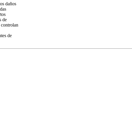
los daños
adas
rtos
s de
 controlan
ntes de