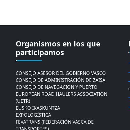
Organismos en los que
CÁMARA DE COMERCIO DE GIPUZKOA
COMISIÓN ASESORA DE MOVILIDAD DEL
participamos
AYUNTAMIENTO DE DONOSTIA
COMITÉ DE INSPECCION DE GIPUZKOA
CONSEJO ASESOR DEL GOBIERNO VASCO
CONSEJO DE ADMINISTRACIÓN DE ZAISA
CONSEJO DE NAVEGACIÓN Y PUERTO
EUROPEAN ROAD HAULERS ASSOCIATION
(UETR)
EUSKO IKASKUNTZA
EXPOLOGÍSTICA
FEVATRANS (FEDERACIÓN VASCA DE
TRANSPORTES)