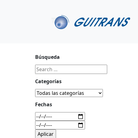
Continuar al contenido principal
C/ Portu-Etxe 9-1º, 20018-San Sebastián
943 31 67 0
Búsqueda
Categorías
Fechas