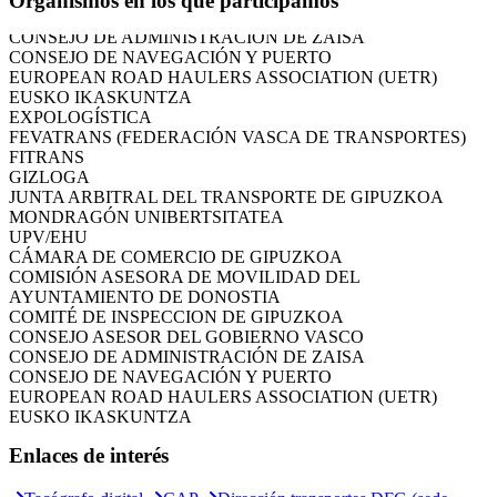
Organismos en los que participamos
CONSEJO ASESOR DEL GOBIERNO VASCO
CONSEJO DE ADMINISTRACIÓN DE ZAISA
CONSEJO DE NAVEGACIÓN Y PUERTO
EUROPEAN ROAD HAULERS ASSOCIATION (UETR)
EUSKO IKASKUNTZA
EXPOLOGÍSTICA
FEVATRANS (FEDERACIÓN VASCA DE TRANSPORTES)
FITRANS
GIZLOGA
JUNTA ARBITRAL DEL TRANSPORTE DE GIPUZKOA
MONDRAGÓN UNIBERTSITATEA
UPV/EHU
CÁMARA DE COMERCIO DE GIPUZKOA
COMISIÓN ASESORA DE MOVILIDAD DEL
AYUNTAMIENTO DE DONOSTIA
COMITÉ DE INSPECCION DE GIPUZKOA
CONSEJO ASESOR DEL GOBIERNO VASCO
CONSEJO DE ADMINISTRACIÓN DE ZAISA
CONSEJO DE NAVEGACIÓN Y PUERTO
EUROPEAN ROAD HAULERS ASSOCIATION (UETR)
EUSKO IKASKUNTZA
EXPOLOGÍSTICA
FEVATRANS (FEDERACIÓN VASCA DE TRANSPORTES)
Enlaces de interés
FITRANS
GIZLOGA