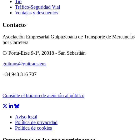
Tip
Tráfico-Seguridad Vial
Ventajas y descuentos
Contacto
Asociación Empresarial Guipuzcoana de Transporte de Mercancías
por Carretera
C/ Portu-Etxe 9-1º, 20018 - San Sebastián
guitrans@guitrans.eus
+34 943 316 707
Consulte el horario de atención al público
Aviso legal
CÁMARA DE COMERCIO DE GIPUZKOA
Política de privacidad
COMISIÓN ASESORA DE MOVILIDAD DEL
Política de cookies
AYUNTAMIENTO DE DONOSTIA
COMITÉ DE INSPECCION DE GIPUZKOA