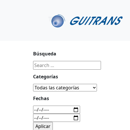
Continuar al contenido principal
C/ Portu-Etxe 9-1º, 20018-San Sebastián
943 31 67 0
Búsqueda
Categorías
Fechas