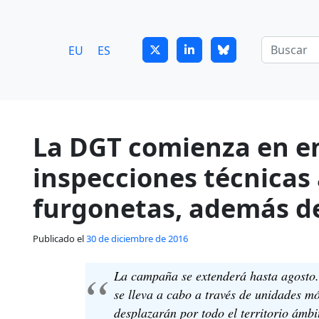
7
guitrans@guitrans.eus
EU
ES
La DGT comienza en en
inspecciones técnicas
furgonetas, además d
Publicado el
30 de diciembre de 2016
La campaña se extenderá hasta agosto. 
se lleva a cabo a través de unidades m
desplazarán por todo el territorio ámb