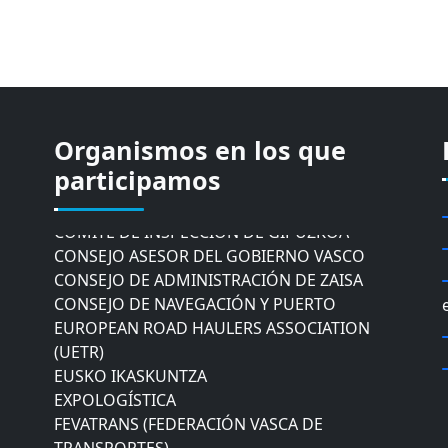
Organismos en los que
CÁMARA DE COMERCIO DE GIPUZKOA
participamos
COMISIÓN ASESORA DE MOVILIDAD DEL
AYUNTAMIENTO DE DONOSTIA
COMITÉ DE INSPECCION DE GIPUZKOA
CONSEJO ASESOR DEL GOBIERNO VASCO
CONSEJO DE ADMINISTRACIÓN DE ZAISA
CONSEJO DE NAVEGACIÓN Y PUERTO
EUROPEAN ROAD HAULERS ASSOCIATION
(UETR)
EUSKO IKASKUNTZA
EXPOLOGÍSTICA
FEVATRANS (FEDERACIÓN VASCA DE
TRANSPORTES)