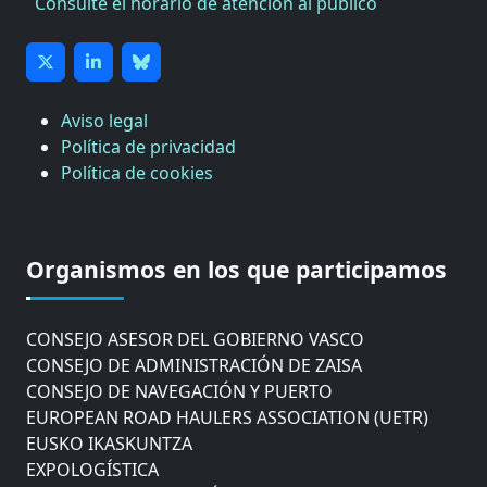
Consulte el horario de atención al público
Aviso legal
Política de privacidad
Política de cookies
CÁMARA DE COMERCIO DE GIPUZKOA
COMISIÓN ASESORA DE MOVILIDAD DEL
Organismos en los que participamos
AYUNTAMIENTO DE DONOSTIA
COMITÉ DE INSPECCION DE GIPUZKOA
CONSEJO ASESOR DEL GOBIERNO VASCO
CONSEJO DE ADMINISTRACIÓN DE ZAISA
CONSEJO DE NAVEGACIÓN Y PUERTO
EUROPEAN ROAD HAULERS ASSOCIATION (UETR)
EUSKO IKASKUNTZA
EXPOLOGÍSTICA