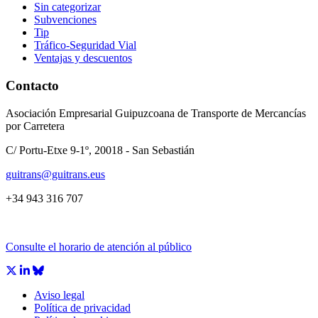
Sin categorizar
Subvenciones
Tip
Tráfico-Seguridad Vial
Ventajas y descuentos
Contacto
Asociación Empresarial Guipuzcoana de Transporte de Mercancías
por Carretera
C/ Portu-Etxe 9-1º, 20018 - San Sebastián
guitrans@guitrans.eus
+34 943 316 707
Consulte el horario de atención al público
Aviso legal
CÁMARA DE COMERCIO DE GIPUZKOA
Política de privacidad
COMISIÓN ASESORA DE MOVILIDAD DEL