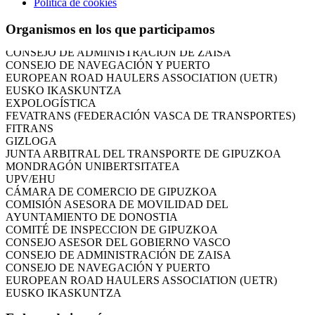
Política de cookies
AYUNTAMIENTO DE DONOSTIA
COMITÉ DE INSPECCION DE GIPUZKOA
Organismos en los que participamos
CONSEJO ASESOR DEL GOBIERNO VASCO
CONSEJO DE ADMINISTRACIÓN DE ZAISA
CONSEJO DE NAVEGACIÓN Y PUERTO
EUROPEAN ROAD HAULERS ASSOCIATION (UETR)
EUSKO IKASKUNTZA
EXPOLOGÍSTICA
FEVATRANS (FEDERACIÓN VASCA DE TRANSPORTES)
FITRANS
GIZLOGA
JUNTA ARBITRAL DEL TRANSPORTE DE GIPUZKOA
MONDRAGÓN UNIBERTSITATEA
UPV/EHU
CÁMARA DE COMERCIO DE GIPUZKOA
COMISIÓN ASESORA DE MOVILIDAD DEL
AYUNTAMIENTO DE DONOSTIA
COMITÉ DE INSPECCION DE GIPUZKOA
CONSEJO ASESOR DEL GOBIERNO VASCO
CONSEJO DE ADMINISTRACIÓN DE ZAISA
CONSEJO DE NAVEGACIÓN Y PUERTO
EUROPEAN ROAD HAULERS ASSOCIATION (UETR)
EUSKO IKASKUNTZA
EXPOLOGÍSTICA