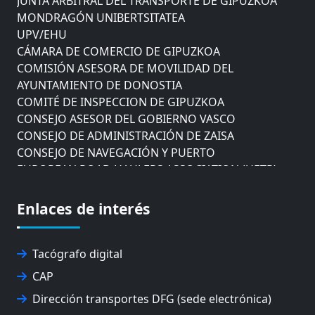
MONDRAGÓN UNIBERTSITATEA
UPV/EHU
CÁMARA DE COMERCIO DE GIPUZKOA
COMISIÓN ASESORA DE MOVILIDAD DEL
AYUNTAMIENTO DE DONOSTIA
COMITÉ DE INSPECCION DE GIPUZKOA
CONSEJO ASESOR DEL GOBIERNO VASCO
CONSEJO DE ADMINISTRACIÓN DE ZAISA
CONSEJO DE NAVEGACIÓN Y PUERTO
EUROPEAN ROAD HAULERS ASSOCIATION (UETR)
EUSKO IKASKUNTZA
EXPOLOGÍSTICA
Enlaces de interés
FEVATRANS (FEDERACIÓN VASCA DE TRANSPORTES)
FITRANS
GIZLOGA
Tacógrafo digital
JUNTA ARBITRAL DEL TRANSPORTE DE GIPUZKOA
CAP
MONDRAGÓN UNIBERTSITATEA
Dirección transportes DFG (sede electrónica)
UPV/EHU