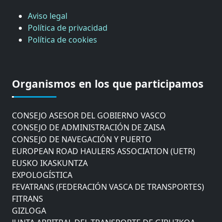
Aviso legal
Política de privacidad
Política de cookies
CÁMARA DE COMERCIO DE GIPUZKOA
COMISIÓN ASESORA DE MOVILIDAD DEL
Organismos en los que participamos
AYUNTAMIENTO DE DONOSTIA
COMITÉ DE INSPECCION DE GIPUZKOA
CONSEJO ASESOR DEL GOBIERNO VASCO
CONSEJO DE ADMINISTRACIÓN DE ZAISA
CONSEJO DE NAVEGACIÓN Y PUERTO
EUROPEAN ROAD HAULERS ASSOCIATION (UETR)
EUSKO IKASKUNTZA
EXPOLOGÍSTICA
FEVATRANS (FEDERACIÓN VASCA DE TRANSPORTES)
FITRANS
GIZLOGA
JUNTA ARBITRAL DEL TRANSPORTE DE GIPUZKOA