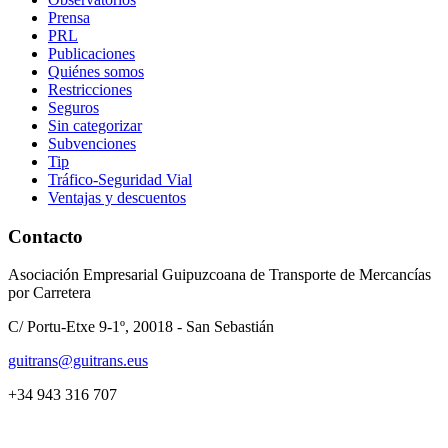
Prensa
PRL
Publicaciones
Quiénes somos
Restricciones
Seguros
Sin categorizar
Subvenciones
Tip
Tráfico-Seguridad Vial
Ventajas y descuentos
Contacto
Asociación Empresarial Guipuzcoana de Transporte de Mercancías
por Carretera
C/ Portu-Etxe 9-1º, 20018 - San Sebastián
guitrans@guitrans.eus
+34 943 316 707