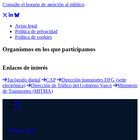
Consulte el horario de atención al público
Aviso legal
Política de privacidad
Política de cookies
Organismos en los que participamos
Enlaces de interés
Tacógrafo digital
CAP
Dirección transportes DFG (sede
electrónica)
Dirección de Tráfico del Gobierno Vasco
Ministerio
de Transportes (MITMA)
EU
ES
©
Guitrans 2026