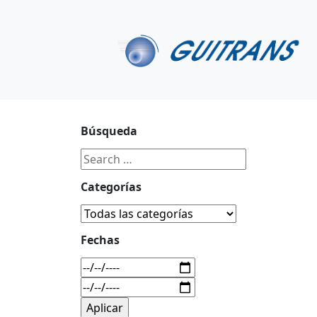
Continuar al contenido principal
C/ Portu-Etxe 9-1º, 20018-San Sebastián
943 31 67 0
Búsqueda
Categorías
Fechas