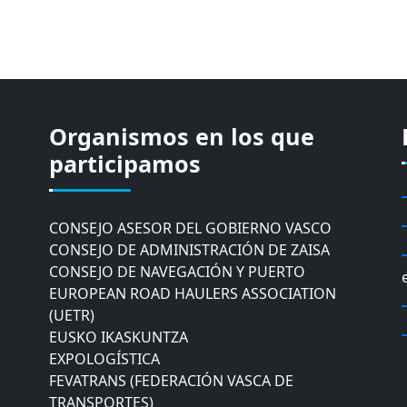
Organismos en los que
CÁMARA DE COMERCIO DE GIPUZKOA
COMISIÓN ASESORA DE MOVILIDAD DEL
participamos
AYUNTAMIENTO DE DONOSTIA
COMITÉ DE INSPECCION DE GIPUZKOA
CONSEJO ASESOR DEL GOBIERNO VASCO
CONSEJO DE ADMINISTRACIÓN DE ZAISA
CONSEJO DE NAVEGACIÓN Y PUERTO
EUROPEAN ROAD HAULERS ASSOCIATION
(UETR)
EUSKO IKASKUNTZA
EXPOLOGÍSTICA
FEVATRANS (FEDERACIÓN VASCA DE
TRANSPORTES)