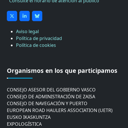
Consulte el horario de atención al público
Aviso legal
Política de privacidad
Política de cookies
CÁMARA DE COMERCIO DE GIPUZKOA
COMISIÓN ASESORA DE MOVILIDAD DEL
Organismos en los que participamos
AYUNTAMIENTO DE DONOSTIA
COMITÉ DE INSPECCION DE GIPUZKOA
CONSEJO ASESOR DEL GOBIERNO VASCO
CONSEJO DE ADMINISTRACIÓN DE ZAISA
CONSEJO DE NAVEGACIÓN Y PUERTO
EUROPEAN ROAD HAULERS ASSOCIATION (UETR)
EUSKO IKASKUNTZA
EXPOLOGÍSTICA