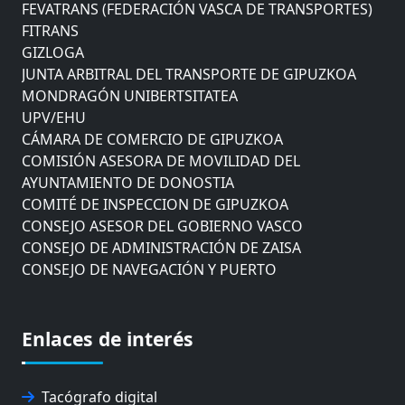
FEVATRANS (FEDERACIÓN VASCA DE TRANSPORTES)
FITRANS
GIZLOGA
JUNTA ARBITRAL DEL TRANSPORTE DE GIPUZKOA
MONDRAGÓN UNIBERTSITATEA
UPV/EHU
CÁMARA DE COMERCIO DE GIPUZKOA
COMISIÓN ASESORA DE MOVILIDAD DEL
AYUNTAMIENTO DE DONOSTIA
COMITÉ DE INSPECCION DE GIPUZKOA
CONSEJO ASESOR DEL GOBIERNO VASCO
CONSEJO DE ADMINISTRACIÓN DE ZAISA
CONSEJO DE NAVEGACIÓN Y PUERTO
EUROPEAN ROAD HAULERS ASSOCIATION (UETR)
EUSKO IKASKUNTZA
EXPOLOGÍSTICA
Enlaces de interés
FEVATRANS (FEDERACIÓN VASCA DE TRANSPORTES)
FITRANS
GIZLOGA
Tacógrafo digital