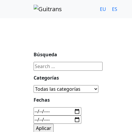
Continuar al contenido principal
C/ Portu-Etxe 9-1º, 20018-San Sebastián
943 31 67 0
EU
ES
Búsqueda
Categorías
Fechas