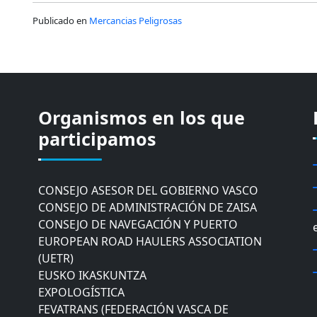
Publicado en
Mercancias Peligrosas
Organismos en los que
CÁMARA DE COMERCIO DE GIPUZKOA
COMISIÓN ASESORA DE MOVILIDAD DEL
participamos
AYUNTAMIENTO DE DONOSTIA
COMITÉ DE INSPECCION DE GIPUZKOA
CONSEJO ASESOR DEL GOBIERNO VASCO
CONSEJO DE ADMINISTRACIÓN DE ZAISA
CONSEJO DE NAVEGACIÓN Y PUERTO
EUROPEAN ROAD HAULERS ASSOCIATION
(UETR)
EUSKO IKASKUNTZA
EXPOLOGÍSTICA
FEVATRANS (FEDERACIÓN VASCA DE