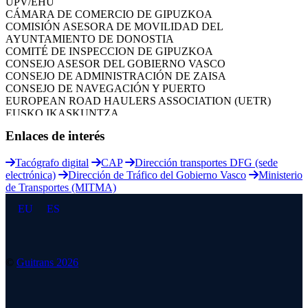
CÁMARA DE COMERCIO DE GIPUZKOA
COMISIÓN ASESORA DE MOVILIDAD DEL
AYUNTAMIENTO DE DONOSTIA
COMITÉ DE INSPECCION DE GIPUZKOA
CONSEJO ASESOR DEL GOBIERNO VASCO
CONSEJO DE ADMINISTRACIÓN DE ZAISA
CONSEJO DE NAVEGACIÓN Y PUERTO
EUROPEAN ROAD HAULERS ASSOCIATION (UETR)
EUSKO IKASKUNTZA
EXPOLOGÍSTICA
Enlaces de interés
FEVATRANS (FEDERACIÓN VASCA DE TRANSPORTES)
FITRANS
GIZLOGA
Tacógrafo digital
CAP
Dirección transportes DFG (sede
JUNTA ARBITRAL DEL TRANSPORTE DE GIPUZKOA
electrónica)
Dirección de Tráfico del Gobierno Vasco
Ministerio
MONDRAGÓN UNIBERTSITATEA
de Transportes (MITMA)
UPV/EHU
EU
ES
©
Guitrans 2026