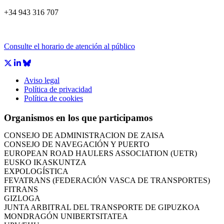
+34 943 316 707
Consulte el horario de atención al público
Aviso legal
CÁMARA DE COMERCIO DE GIPUZKOA
Política de privacidad
COMISIÓN ASESORA DE MOVILIDAD DEL
Política de cookies
AYUNTAMIENTO DE DONOSTIA
COMITÉ DE INSPECCION DE GIPUZKOA
Organismos en los que participamos
CONSEJO ASESOR DEL GOBIERNO VASCO
CONSEJO DE ADMINISTRACIÓN DE ZAISA
CONSEJO DE NAVEGACIÓN Y PUERTO
EUROPEAN ROAD HAULERS ASSOCIATION (UETR)
EUSKO IKASKUNTZA
EXPOLOGÍSTICA
FEVATRANS (FEDERACIÓN VASCA DE TRANSPORTES)
FITRANS
GIZLOGA
JUNTA ARBITRAL DEL TRANSPORTE DE GIPUZKOA
MONDRAGÓN UNIBERTSITATEA
UPV/EHU