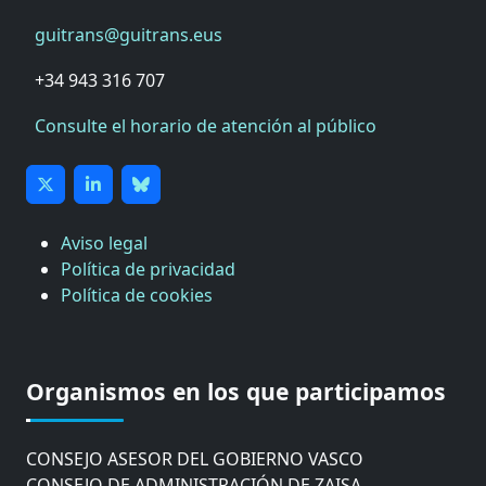
guitrans@guitrans.eus
+34 943 316 707
Consulte el horario de atención al público
Aviso legal
Política de privacidad
Política de cookies
CÁMARA DE COMERCIO DE GIPUZKOA
COMISIÓN ASESORA DE MOVILIDAD DEL
Organismos en los que participamos
AYUNTAMIENTO DE DONOSTIA
COMITÉ DE INSPECCION DE GIPUZKOA
CONSEJO ASESOR DEL GOBIERNO VASCO
CONSEJO DE ADMINISTRACIÓN DE ZAISA