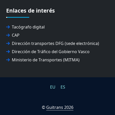
EUSKO IKASKUNTZA
EXPOLOGÍSTICA
Enlaces de interés
FEVATRANS (FEDERACIÓN VASCA DE TRANSPORTES)
FITRANS
GIZLOGA
Tacógrafo digital
JUNTA ARBITRAL DEL TRANSPORTE DE GIPUZKOA
CAP
MONDRAGÓN UNIBERTSITATEA
Dirección transportes DFG (sede electrónica)
UPV/EHU
Dirección de Tráfico del Gobierno Vasco
Ministerio de Transportes (MITMA)
EU
ES
©
Guitrans 2026