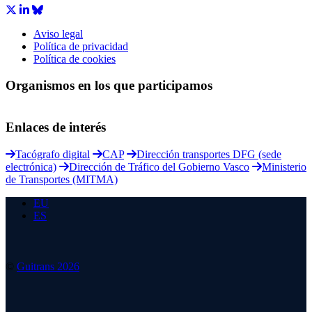
Aviso legal
Política de privacidad
Política de cookies
Organismos en los que participamos
Enlaces de interés
Tacógrafo digital
CAP
Dirección transportes DFG (sede
electrónica)
Dirección de Tráfico del Gobierno Vasco
Ministerio
de Transportes (MITMA)
EU
ES
©
Guitrans 2026