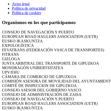
Aviso legal
CÁMARA DE COMERCIO DE GIPUZKOA
Política de privacidad
COMISIÓN ASESORA DE MOVILIDAD DEL AYUNTAMIENT
Política de cookies
COMITÉ DE INSPECCION DE GIPUZKOA
CONSEJO ASESOR DEL GOBIERNO VASCO
Organismos en los que participamos
CONSEJO DE ADMINISTRACIÓN DE ZAISA
CONSEJO DE NAVEGACIÓN Y PUERTO
EUROPEAN ROAD HAULERS ASSOCIATION (UETR)
EUSKO IKASKUNTZA
EXPOLOGÍSTICA
FEVATRANS (FEDERACIÓN VASCA DE TRANSPORTES)
FITRANS
GIZLOGA
JUNTA ARBITRAL DEL TRANSPORTE DE GIPUZKOA
MONDRAGÓN UNIBERTSITATEA
UPV/EHU
CÁMARA DE COMERCIO DE GIPUZKOA
COMISIÓN ASESORA DE MOVILIDAD DEL AYUNTAMIENT
COMITÉ DE INSPECCION DE GIPUZKOA
CONSEJO ASESOR DEL GOBIERNO VASCO
CONSEJO DE ADMINISTRACIÓN DE ZAISA
CONSEJO DE NAVEGACIÓN Y PUERTO
EUROPEAN ROAD HAULERS ASSOCIATION (UETR)
EUSKO IKASKUNTZA
EXPOLOGÍSTICA